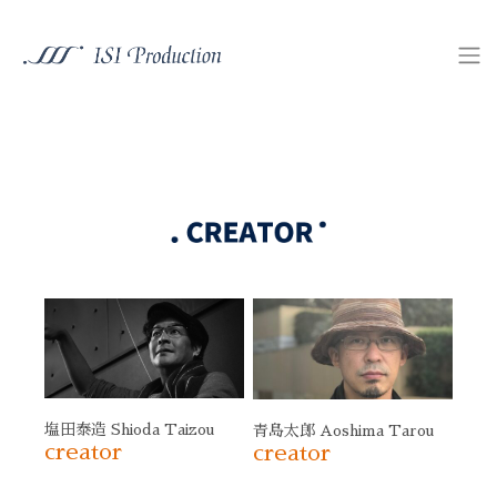
塩田泰造 Shioda Taizou
青島太郎 Aoshima Tarou
creator
creator