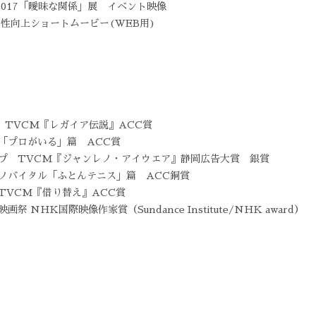
017「曖昧な関係」展 イベント映像
生産性向上ショートムービー(WEB用)
PS2 TVCM『レガイア伝説』ACC賞
校「プロがいる」篇 ACC賞
ップ TVCM『ジャンレノ・アイウエア』静岡広告大賞 銀賞
ミノバイタル「ふとんテニス」篇 ACC銅賞
 TVCM『借り替え』ACC賞
祭 NHK国際映像作家賞（Sundance Institute/NHK award）