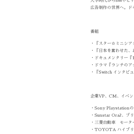
大学時代から8㎜やビ
広告制作の世界へ。ド
番組
・『スター☆ミニシアタ
・『日本を奮わせた、あ
・ドキュメンタリー『1
・ドラマ『ランチのアッ
・『Switch インタ
企業VP、CM、イベ
・Sony Playsta
・Sunstar Ora2
・三菱自動車 モーター
・TOYOTA ハイブリ