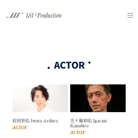
五十嵐和弘 Igarasi
岩田有弘 Iwata Arihiro
Kazuhiro
actor
actor